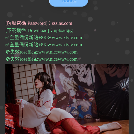
Notice
[解壓密碼-Password]：sssins.com
[下載網盤-Download]：uploadgig
✅全量備份新站+8K🛫www.xtvtv.com
✅全量備份新站+8K🛫www.xtvtv.com
🚫失效rosefile🛫www.nicewww.com
🚫失效rosefile🛫www.nicewww.com