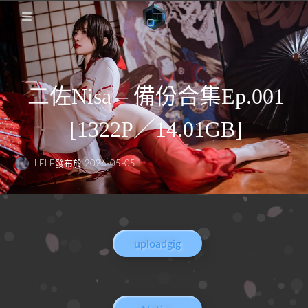
🏡Home
二佐Nisa – 備份合集Ep.001
日本影片
[1322P／14.01GB]
FC2PPV
圖集備份歸檔
Coser備份
説明
日本番綜
LELE
發布於 2026-05-05
uploadgig