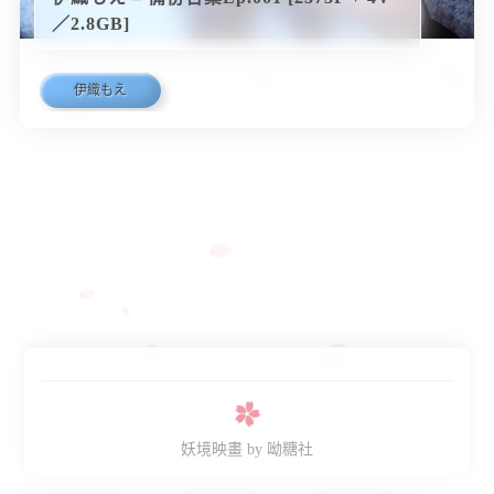
／2.8GB]
伊織もえ
妖境映畫
by 呦糖社