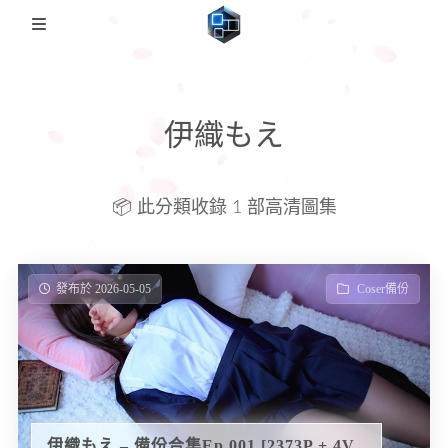
🏡Home
伊織もえ
日本影片
FC2PPV
圖集備份歸檔
📦 此分類收錄 1 部高清圖集
Coser備份
説明
日本番綜
發布於 2026-05-05
Coser備份
伊織もえ – 備份合集Ep.001 [2373P + 4V