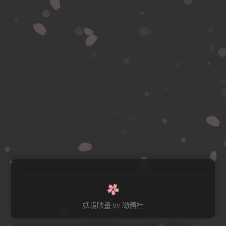
妖境映畫
by 呦糖社