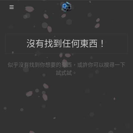
🏡Home
沒有找到任何東西！
日本影片
FC2PPV
圖集備份歸檔
似乎沒有找到你想要的東西，或許你可以搜尋一下
Coser備份
説明
日本番綜
試式試。