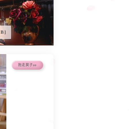
B]
抱走莫子aa