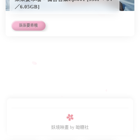
／6.05GB]
柒柒要乖哦
妖境映畫
by 呦糖社