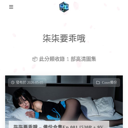
🏡Home
柒柒要乖哦
日本影片
FC2PPV
圖集備份歸檔
📦 此分類收錄 1 部高清圖集
Coser備份
説明
日本番綜
發布於 2026-05-05
Coser備份
柒柒要乖哦 – 備份合集Ep.001 [530P + 9V