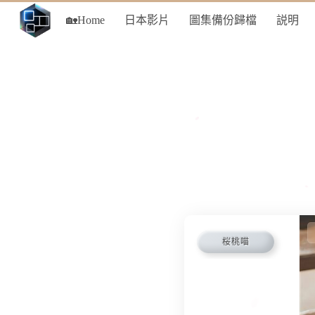
🏡Home
日本影片
圖集備份歸檔
説明
桜桃喵