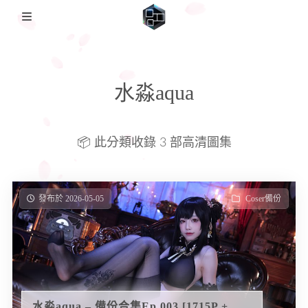
🏡Home
水淼aqua
日本影片
FC2PPV
圖集備份歸檔
📦 此分類收錄 3 部高清圖集
Coser備份
説明
日本番綜
發布於 2026-05-05
Coser備份
水淼aqua – 備份合集Ep.003 [1715P +