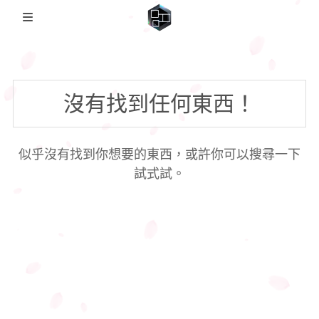
🏡Home
沒有找到任何東西！
日本影片
FC2PPV
圖集備份歸檔
似乎沒有找到你想要的東西，或許你可以搜尋一下
Coser備份
説明
日本番綜
試式試。