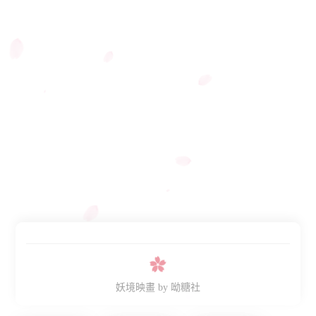
妖境映畫
by 呦糖社