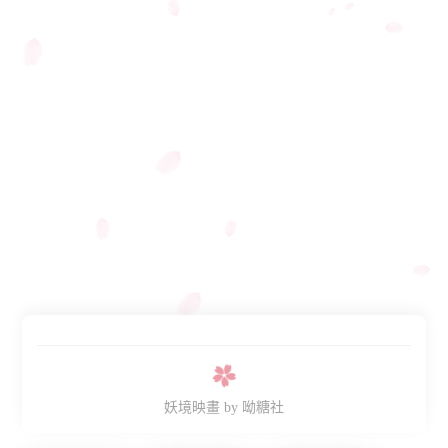
妖境映畫
by 呦糖社