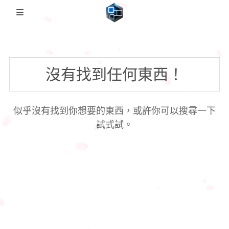
🏡Home
沒有找到任何東西！
日本影片
FC2PPV
圖集備份歸檔
似乎沒有找到你想要的東西，或許你可以搜尋一下
Coser備份
説明
日本番綜
試式試。