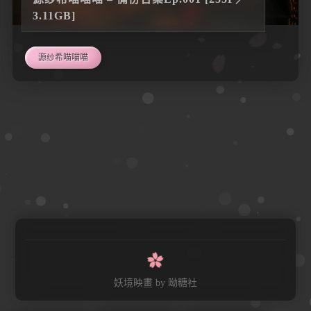
3.11GB]
源纱希喵喵喵
妖境映畫
by 呦糖社