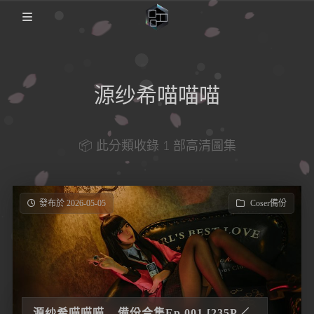
🏡Home
源纱希喵喵喵
日本影片
FC2PPV
圖集備份歸檔
📦 此分類收錄 1 部高清圖集
Coser備份
説明
日本番綜
發布於 2026-05-05
Coser備份
源纱希喵喵喵 – 備份合集Ep.001 [235P／