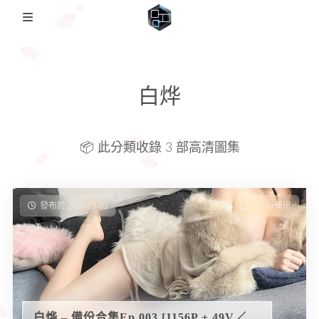
🏡Home
白烨
日本影片
FC2PPV
圖集備份歸檔
📦 此分類收錄 3 部高清圖集
Coser備份
説明
日本番綜
發布於 2026-05-05
Coser備份
白烨 – 備份合集Ep.003 [1156P + 49V／