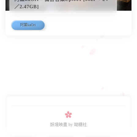
／2.47GB]
阿薰kaOri
妖境映畫
by 呦糖社