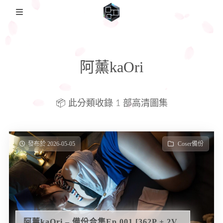
🏡Home
阿薰kaOri
日本影片
FC2PPV
圖集備份歸檔
📦 此分類收錄 1 部高清圖集
Coser備份
説明
日本番綜
發布於 2026-05-05
Coser備份
阿薰kaOri – 備份合集Ep.001 [362P + 2V