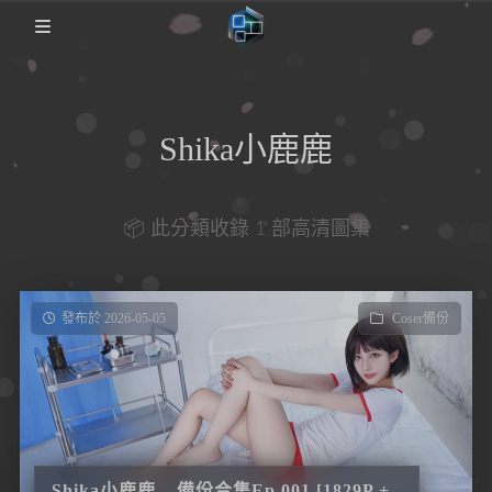
🏡Home
Shika小鹿鹿
日本影片
FC2PPV
圖集備份歸檔
📦 此分類收錄 1 部高清圖集
Coser備份
説明
日本番綜
發布於 2026-05-05
Coser備份
Shika小鹿鹿 – 備份合集Ep.001 [1829P +