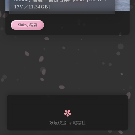
17V／11.34GB]
Shika小鹿鹿
妖境映畫
by 呦糖社