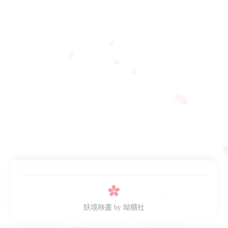
妖境映畫
by 呦糖社