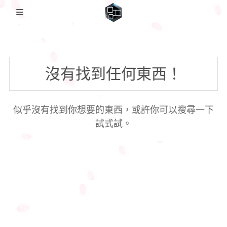
🏡Home
沒有找到任何東西！
日本影片
FC2PPV
圖集備份歸檔
似乎沒有找到你想要的東西，或許你可以搜尋一下
Coser備份
説明
日本番綜
試式試。